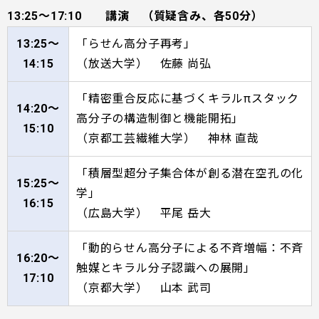
13:25～17:10 講演 （質疑含み、各50分）
13:25～
「らせん高分子再考」
14:15
（放送大学） 佐藤 尚弘
「精密重合反応に基づくキラルπスタック
14:20～
高分子の構造制御と機能開拓」
15:10
（京都工芸繊維大学） 神林 直哉
「積層型超分子集合体が創る潜在空孔の化
15:25～
学」
16:15
（広島大学） 平尾 岳大
「動的らせん高分子による不斉増幅：不斉
16:20～
触媒とキラル分子認識への展開」
17:10
（京都大学） 山本 武司