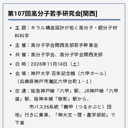
第107回高分子若手研究会[関西]
主 題：キラル構造設計が拓く高分子・超分子材
料科学
主 催：高分子学会関西支部若手幹事会
共 催：高分子学会、高分子学会関西支部
日 時：2026年11月14日（土）
会 場：神戸大学 百年記念館（六甲ホール）
（兵庫県神戸市灘区六甲台町１−１）
交 通：阪急神戸線「六甲」駅、JR神戸線「六甲
道」駅、阪神本線「御影」駅から、
市バス36系統「鶴甲（つるかぶと）団
地」行きに乗車、「神大文・理・農学部前」で
下車