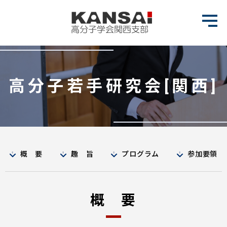
高分子若手研究会[関西]
概 要
趣 旨
プログラム
参加要領
概 要