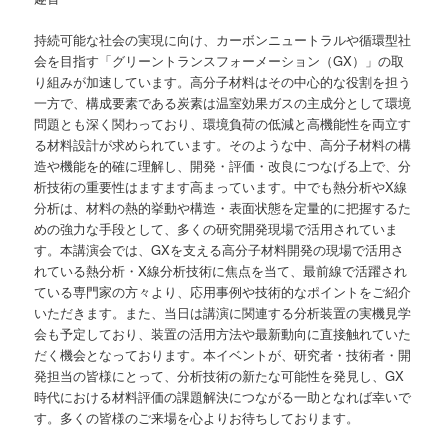
持続可能な社会の実現に向け、カーボンニュートラルや循環型社
会を目指す「グリーントランスフォーメーション（GX）」の取
り組みが加速しています。高分子材料はその中心的な役割を担う
一方で、構成要素である炭素は温室効果ガスの主成分として環境
問題とも深く関わっており、環境負荷の低減と高機能性を両立す
る材料設計が求められています。そのような中、高分子材料の構
造や機能を的確に理解し、開発・評価・改良につなげる上で、分
析技術の重要性はますます高まっています。中でも熱分析やX線
分析は、材料の熱的挙動や構造・表面状態を定量的に把握するた
めの強力な手段として、多くの研究開発現場で活用されていま
す。本講演会では、GXを支える高分子材料開発の現場で活用さ
れている熱分析・X線分析技術に焦点を当て、最前線で活躍され
ている専門家の方々より、応用事例や技術的なポイントをご紹介
いただきます。また、当日は講演に関連する分析装置の実機見学
会も予定しており、装置の活用方法や最新動向に直接触れていた
だく機会となっております。本イベントが、研究者・技術者・開
発担当の皆様にとって、分析技術の新たな可能性を発見し、GX
時代における材料評価の課題解決につながる一助となれば幸いで
す。多くの皆様のご来場を心よりお待ちしております。