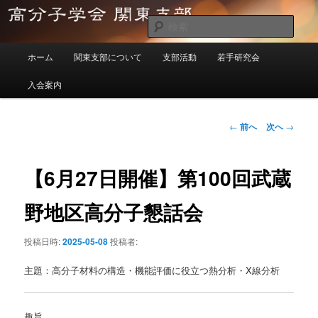
メ
イ
検
ン
索
メ
コ
高分子学会関東支部
ホーム
関東支部について
支部活動
若手研究会
イ
ン
ン
テ
入会案内
メ
ン
ニ
ツ
ュ
投
←
前へ
次へ
→
へ
ー
稿
移
ナ
動
ビ
【6月27日開催】第100回武蔵
ゲ
ー
野地区高分子懇話会
シ
ョ
投稿日時:
2025-05-08
投稿者:
ン
主題：高分子材料の構造・機能評価に役立つ熱分析・X線分析
趣旨