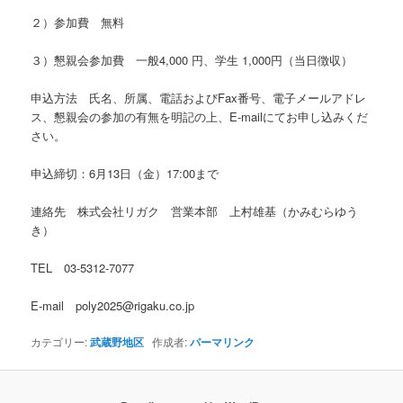
２）参加費 無料
３）懇親会参加費 一般4,000 円、学生 1,000円（当日徴収）
申込方法 氏名、所属、電話およびFax番号、電子メールアドレ
ス、懇親会の参加の有無を明記の上、E-mailにてお申し込みくだ
さい。
申込締切：6月13日（金）17:00まで
連絡先 株式会社リガク 営業本部 上村雄基（かみむらゆう
き）
TEL 03-5312-7077
E-mail poly2025@rigaku.co.jp
カテゴリー:
武蔵野地区
作成者:
パーマリンク