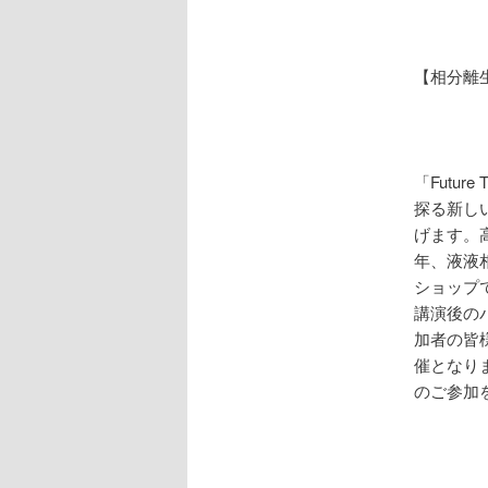
【相分離
「Futur
探る新し
げます。
年、液液
ショップ
講演後の
加者の皆
催となり
のご参加