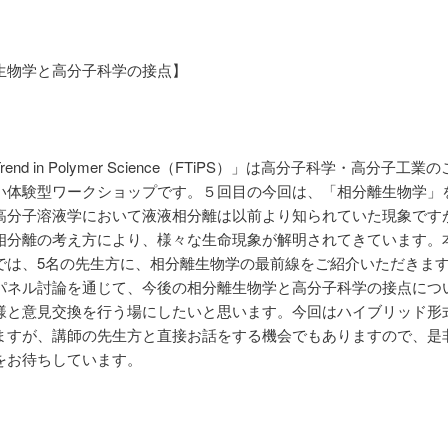
生物学と高分子科学の接点】
e Trend in Polymer Science（FTiPS）」は高分子科学・高分子工
い体験型ワークショップです。５回目の今回は、「相分離生物学」
高分子溶液学において液液相分離は以前より知られていた現象です
相分離の考え方により、様々な生命現象が解明されてきています。
では、5名の先生方に、相分離生物学の最前線をご紹介いただきま
パネル討論を通じて、今後の相分離生物学と高分子科学の接点につ
様と意見交換を行う場にしたいと思います。今回はハイブリッド形
ますが、講師の先生方と直接お話をする機会でもありますので、是
をお待ちしています。