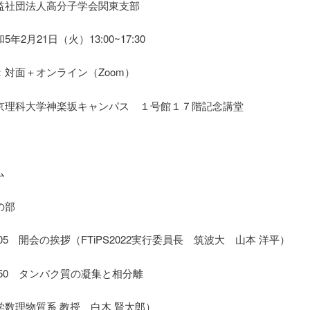
益社団法人高分子学会関東支部
年2月21日（火）13:00~17:30
：対面＋オンライン（Zoom）
京理科大学神楽坂キャンパス １号館１７階記念講堂
ム
の部
13:05 開会の挨拶（FTiPS2022実行委員長 筑波大 山本 洋平）
–13:50 タンパク質の凝集と相分離
学数理物質系 教授 白木 賢太郎）