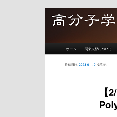
メ
イ
ン
高分子学会関
コ
ン
テ
メ
ン
ホーム
関東支部について
イ
ツ
ン
へ
メ
投稿日時:
2023-01-10
投稿者:
移
ニ
動
ュ
ー
【2/
Pol