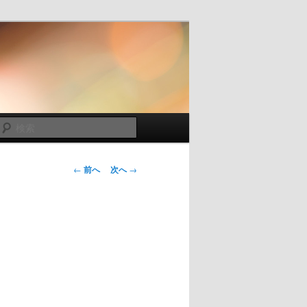
検
索
投
←
前へ
次へ
→
稿
ナ
ビ
ゲ
ー
シ
ョ
ン