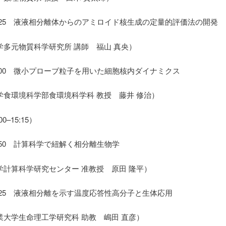
–14:25 液液相分離体からのアミロイド核生成の定量的評価法の開発
学多元物質科学研究所 講師 福山 真央）
–15:00 微小プローブ粒子を用いた細胞核内ダイナミクス
学食環境科学部食環境科学科 教授 藤井 修治）
0–15:15）
–15:50 計算科学で紐解く相分離生物学
学計算科学研究センター 准教授 原田 隆平）
–16:25 液液相分離を示す温度応答性高分子と生体応用
業大学生命理工学研究科 助教 嶋田 直彦）