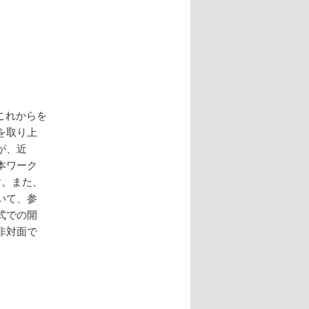
業のこれからを
を取り上
が、近
本ワーク
す。また、
いて、参
式での開
非対面で