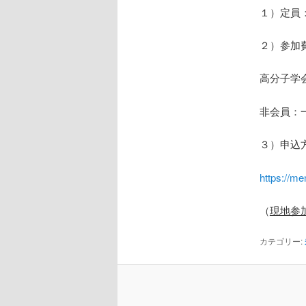
１）定員：
２）参加
高分子学会
非会員：一
３）申込
https://me
（
現地参
カテゴリー: