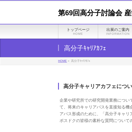
第69回高分子討論会
トップページ
出展のご案内
HOME
INFORMATION
高分子ｷｬﾘｱｶﾌｪ
HOME
»
高分子ｷｬﾘｱｶﾌｪ
高分子キャリアカフェにつ
企業や研究所での研究開発業務につい
て、将来のキャリアパスを直接知る機
アパス形成のために、「高分子キャリア
ポスドクの皆様の素朴な質問について