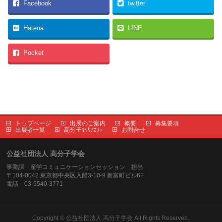
Facebook
twitter
Hatena
LINE
Pocket
トップページ
出展のご案内
概要
募集要項
出展者一覧
高分子ｷｬﾘｱｶﾌｪ
お問合せ
公益社団法人 高分子学会
事業課 産学コミュニケーションセッション 担当
〒104-0042 東京都中央区入船3-10-9 新富町ビル6F
電話 03-5540-3771
Copyright ©
公益社団法人 高分子学会
All Rights Reserved.