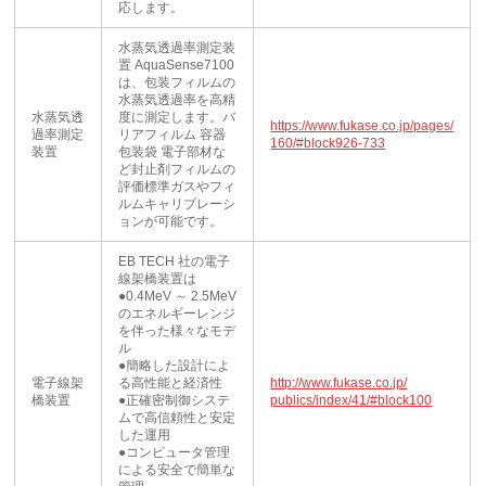
応します。
水蒸気透過率測定装
置 AquaSense7100
は、包装フィルムの
水蒸気透過率を高精
水蒸気透
度に測定します。バ
https://www.fukase.co.jp/pages/
過率測定
リアフィルム 容器
160/#block926-733
装置
包装袋 電子部材な
ど封止剤フィルムの
評価標準ガスやフィ
ルムキャリブレーシ
ョンが可能です。
EB TECH 社の電子
線架橋装置は
●0.4MeV ～ 2.5MeV
のエネルギーレンジ
を伴った様々なモデ
ル
●簡略した設計によ
電子線架
る高性能と経済性
http://www.fukase.co.jp/
橋装置
●正確密制御システ
publics/index/41/#block100
ムで高信頼性と安定
した運用
●コンピュータ管理
による安全で簡単な