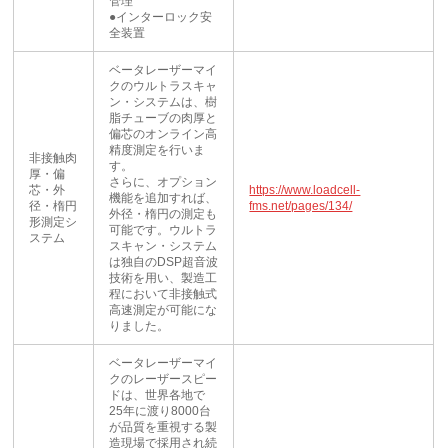
管理
●インターロック安
全装置
ベータレーザーマイ
クのウルトラスキャ
ン・システムは、樹
脂チューブの肉厚と
偏芯のオンライン高
精度測定を行いま
非接触肉
す。
厚・偏
さらに、オプション
芯・外
https://www.loadcell-
機能を追加すれば、
径・楕円
fms.net/pages/134/
外径・楕円の測定も
形測定シ
可能です。ウルトラ
ステム
スキャン・システム
は独自のDSP超音波
技術を用い、製造工
程において非接触式
高速測定が可能にな
りました。
ベータレーザーマイ
クのレーザースピー
ドは、世界各地で
25年に渡り8000台
が品質を重視する製
造現場で採用され続