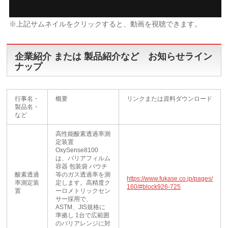
※上記サムネイルをクリックすると、動画を視聴できます。
企業紹介 または 製品紹介など お知らせライン
ナップ
行事名・
概要
リンクまたは資料ダウンロード
製品名・
など
高性能酸素透過率測
定装置
OxySense8100
は、バリアフィルム
容器 包装袋 パウチ
酸素透過
等のガス透過率を測
https://www.fukase.co.jp/pages/
率測定装
定します。高精度ク
160/#block926-725
置
ーロメトリックセン
サー採用で、
ASTM、JIS規格に
準拠し 1台で広範囲
のバリアレンジに対