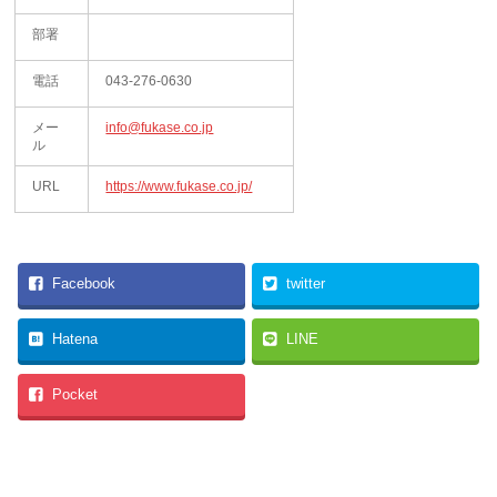
部署
電話
043-276-0630
メー
info@fukase.co.jp
ル
URL
https://www.fukase.co.jp/
Facebook
twitter
Hatena
LINE
Pocket