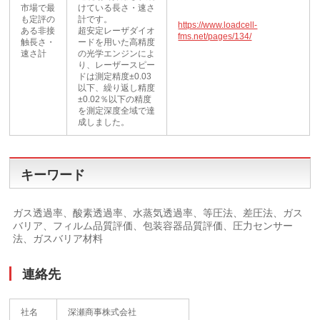
市場で最
けている長さ・速さ
も定評の
計です。
https://www.loadcell-
ある非接
超安定レーザダイオ
fms.net/pages/134/
触長さ・
ードを用いた高精度
速さ計
の光学エンジンによ
り、レーザースピー
ドは測定精度±0.03
以下、繰り返し精度
±0.02％以下の精度
を測定深度全域で達
成しました。
キーワード
ガス透過率、酸素透過率、水蒸気透過率、等圧法、差圧法、ガス
バリア、フィルム品質評価、包装容器品質評価、圧力センサー
法、ガスバリア材料
連絡先
社名
深瀬商事株式会社