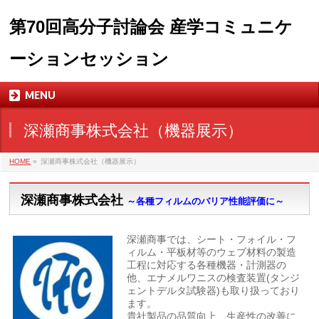
第70回高分子討論会 産学コミュニケ
ーションセッション
MENU
深瀬商事株式会社（機器展示）
HOME
»
深瀬商事株式会社（機器展示）
深瀬商事株式会社
～各種フィルムのバリア性能評価に～
深瀬商事では、シート・フォイル・フ
ィルム・平板材等のウェブ材料の製造
工程に対応する各種機器・計測器の
他、エナメルワニスの検査装置(タンジ
ェントデルタ試験器)も取り扱っており
ます。
貴社製品の品質向上、生産性の改善に