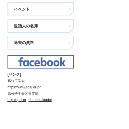
イベント
世話人の名簿
過去の資料
[リンク]
高分子学会
https://www.spsj.or.jp/
高分子学会関東支部
http://spsj.or.jp/branch/kanto/