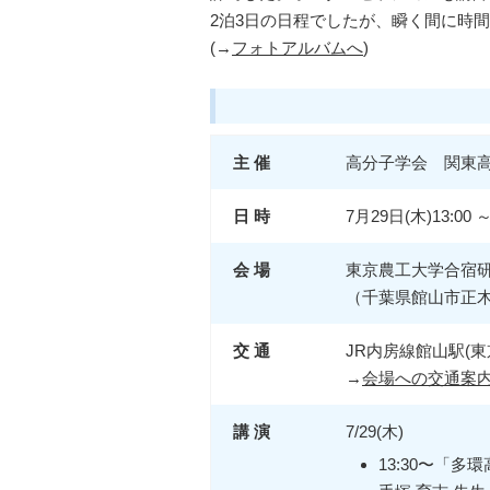
2泊3日の日程でしたが、瞬く間に時
(→
フォトアルバムへ
)
主 催
高分子学会 関東
日 時
7月29日(木)13:00 ～
会 場
東京農工大学合宿
（千葉県館山市正木字干潟1
交 通
JR内房線館山駅(東
→
会場への交通案
講 演
7/29(木)
13:30〜「