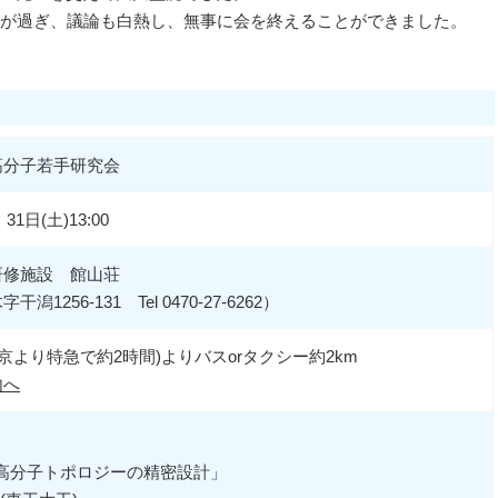
間が過ぎ、議論も白熱し、無事に会を終えることができました。
高分子若手研究会
 31日(土)13:00
研修施設 館山荘
256-131 Tel 0470-27-6262）
京より特急で約2時間)よりバスorタクシー約2km
内へ
多環高分子トポロジーの精密設計」