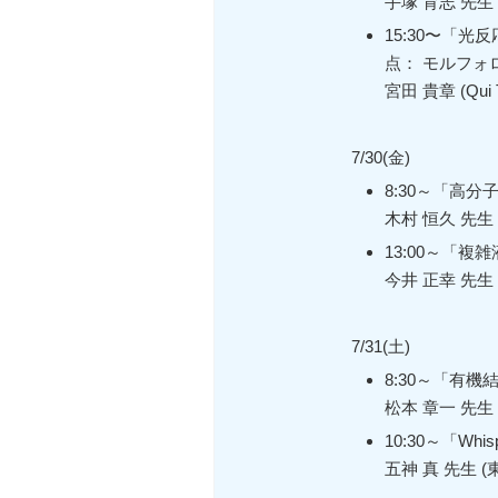
手塚 育志 先生
15:30〜「
点： モルフォ
宮田 貴章 (Qui
7/30(金)
8:30～「高
木村 恒久 先生
13:00～「
今井 正幸 先生
7/31(土)
8:30～「有
松本 章一 先生
10:30～「Wh
五神 真 先生 (