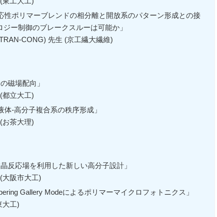
 (東工大工)
光反応性ポリマーブレンドの相分離と開放系のパターン形成との接
ロジー制御のブレークスルーは可能か」
 TRAN-CONG) 先生 (京工繊大繊維)
分子の磁場配向」
 (都立大工)
複雑液体‐高分子複合系の秩序形成」
 (お茶大理)
機結晶反応場を利用した新しい高分子設計」
 (大阪市大工)
ispering Gallery Modeによるポリマーマイクロフォトニクス」
東大工)