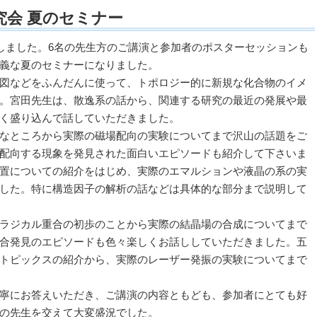
究会 夏のセミナー
加しました。6名の先生方のご講演と参加者のポスターセッションも
義な夏のセミナーになりました。
図などをふんだんに使って、トポロジー的に新規な化合物のイメ
。宮田先生は、散逸系の話から、関連する研究の最近の発展や最
く盛り込んで話していただきました。
なところから実際の磁場配向の実験についてまで沢山の話題をご
配向する現象を発見された面白いエピソードも紹介して下さいま
置についての紹介をはじめ、実際のエマルションや液晶の系の実
した。特に構造因子の解析の話などは具体的な部分まで説明して
ラジカル重合の初歩のことから実際の結晶場の合成についてまで
合発見のエピソードも色々楽しくお話ししていただきました。五
トピックスの紹介から、実際のレーザー発振の実験についてまで
寧にお答えいただき、ご講演の内容ともども、参加者にとても好
の先生を交えて大変盛況でした。