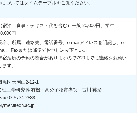
ルについては
タイムテーブル
をご覧ください。
（宿泊・食事・テキスト代を含む）一般 20,000円、学生
10,000円
氏名、所属、連絡先、電話番号、e-mailアドレスを明記し、e-
mail、Faxまたは郵便でお申し込み下さい。
※宿泊所の予約の都合がありますので7/20までに連絡をお願い
します。
都目黒区大岡山2-12-1
 理工学研究科 有機・高分子物質専攻 古川 英光
Fax 03-5734-2888
ymer.titech.ac.jp