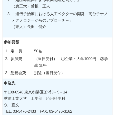
（農工大）曽根 正人
「遺伝子治療における人工ベクターの開発～高分子ナノ
テクノロジーからのアプローチ～」
（東大）長田 健介
参加要領
1.
定 員
50名
2.
参加費
（当日受付） ①企業・大学1000円 ②学
生 無料
3.
懇親会費
別途（当日受付）
申込先
〒108-8548 東京都港区芝浦3－9－14
芝浦工業大学 工学部 応用科学科
永 直文
TEL: 03-5476-2433 FAX: 03-5476-3162