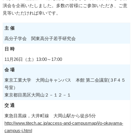
演会を企画いたしました。多数の皆様にご参加いただき、ご意
見等いただければ幸いです。
主 催
高分子学会 関東高分子若手研究会
日 時
11月26日（土）13:00～17:00
会 場
東京工業大学 大岡山キャンパス 本館 第二会議室(３F４５
号室）
東京都目黒区大岡山２－１２－１
交 通
東急目黒線，大井町線 大岡山駅から徒歩5分
http://www.titech.ac.jp/access-and-campusmap/j/o-okayama-
campus-j.html