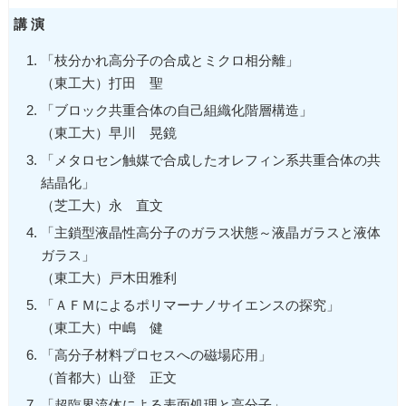
講 演
「枝分かれ高分子の合成とミクロ相分離」
（東工大）打田 聖
「ブロック共重合体の自己組織化階層構造」
（東工大）早川 晃鏡
「メタロセン触媒で合成したオレフィン系共重合体の共
結晶化」
（芝工大）永 直文
「主鎖型液晶性高分子のガラス状態～液晶ガラスと液体
ガラス」
（東工大）戸木田雅利
「ＡＦＭによるポリマーナノサイエンスの探究」
（東工大）中嶋 健
「高分子材料プロセスへの磁場応用」
（首都大）山登 正文
「超臨界流体による表面処理と高分子」