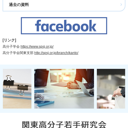
過去の資料
[リンク]
高分子学会
https://www.spsj.or.jp/
高分子学会関東支部
http://spsj.or.jp/branch/kanto/