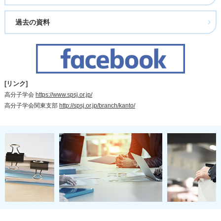
過去の資料
[リンク]
高分子学会
https://www.spsj.or.jp/
高分子学会関東支部
http://spsj.or.jp/branch/kanto/