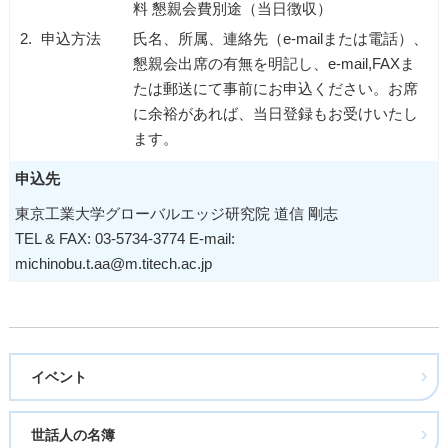
料 懇親会費別途（当日徴収）
2.
申込方法
氏名、所属、連絡先（e-mailまたは電話）、
懇親会出席の有無を明記し、e-mail,FAXま
たは郵送にて事前にお申込ください。お席
に余裕があれば、当日登録もお受けいたし
ます。
申込先
東京工業大学グローバルエッジ研究院 道信 剛志
TEL & FAX: 03-5734-3774 E-mail:
michinobu.t.aa@m.titech.ac.jp
イベント
世話人の名簿