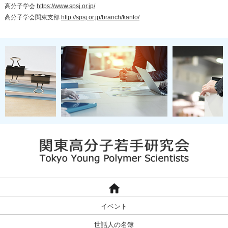
高分子学会
https://www.spsj.or.jp/
高分子学会関東支部
http://spsj.or.jp/branch/kanto/
イベント
世話人の名簿