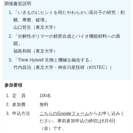
開催趣旨説明
「いきものにヒントを得たやわらかい高分子の研究：剥
離、摩擦、破壊」
山口哲生（東京大学）
「分解性ポリマーの精密合成とバイオ機能材料への展
開」
福島和樹（東京大学）
「Think Hybrid! 生物と機械を融合する」
竹内昌治（東京大学・神奈川産技研（KISTEC））
参加要領
1.
定 員
100名
2.
参加費
無料
3.
申込方法
こちらのGoogleフォーム
からお申し込みく
ださい。事前参加申込の締切は6月4日
（金）です。