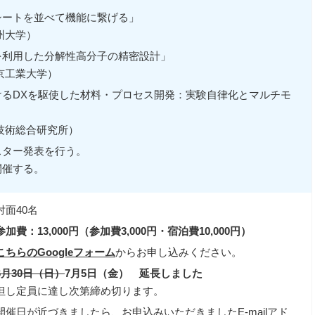
シートを並べて機能に繋げる」
州大学）
を利用した分解性高分子の精密設計」
京工業大学）
けるDXを駆使した材料・プロセス開発：実験自律化とマルチモ
技術総合研究所）
スター発表を行う。
開催する。
対面40名
参加費：13,000円（参加費3,000円・宿泊費10,000円）
こちらのGoogleフォーム
からお申し込みください。
6月30日（日）
7月5日（金） 延長しました
但し定員に達し次第締め切ります。
開催日が近づきましたら、お申込みいただきましたE-mailアド