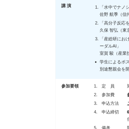
講 演
「水中でナノ
佐野 航季（信
「高分子反応
久保 智弘（東
「産総研にお
ーダルAI」
室賀 駿（産業
学生によるポ
別途懇親会を
参加要領
1.
定 員
2.
参加費
3.
申込方法
4.
申込締切
5.
備考