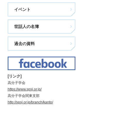
イベント
世話人の名簿
過去の資料
[リンク]
高分子学会
https://www.spsj.or.jp/
高分子学会関東支部
http://spsj.or.jp/branch/kanto/