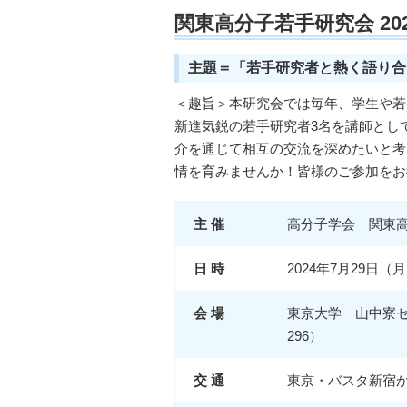
関東高分子若手研究会 20
主題＝「若手研究者と熱く語り合
＜趣旨＞本研究会では毎年、学生や若
新進気鋭の若手研究者3名を講師とし
介を通じて相互の交流を深めたいと考
情を育みませんか！皆様のご参加をお
主 催
高分子学会 関東
日 時
2024年7月29日（月）
会 場
東京大学 山中寮セミ
296）
交 通
東京・バスタ新宿