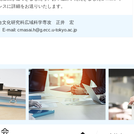
レスに詳細をお送りいたします。
合文化研究科広域科学専攻 正井 宏
E-mail: cmasai.h@g.ecc.u-tokyo.ac.jp