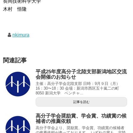
長岡技術科学大学
木村 悟隆
nkimura
関連記事
平成25年度高分子北陸支部新潟地区交流
会開催のお知らせ
主催：高分子学会北陸支部 日時：9月９日（月）
16：30〜18：30 会場：新潟市西区五十嵐二の町
8050 新潟大学 ベンチャ...
記事を読む
高分子学会奨励賞、学会賞、功績賞の候
補者の推薦依頼
高分子学会より、奨励賞、学会賞、功績賞の候補者
の推薦依頼が参っております。 いずれの賞も、北陸