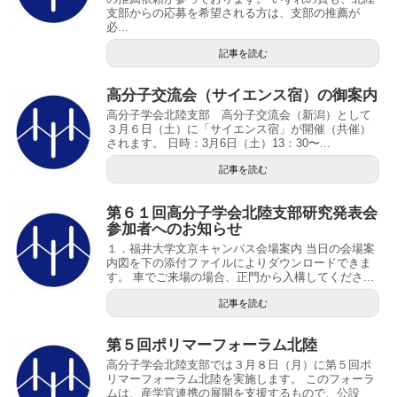
支部からの応募を希望される方は、支部の推薦が
必...
記事を読む
高分子交流会（サイエンス宿）の御案内
高分子学会北陸支部 高分子交流会（新潟）として
３月６日（土）に「サイエンス宿」が開催（共催）
されます。 日時：3月6日（土）13：30〜...
記事を読む
第６１回高分子学会北陸支部研究発表会
参加者へのお知らせ
１．福井大学文京キャンパス会場案内 当日の会場案
内図を下の添付ファイルによりダウンロードできま
す。 車でご来場の場合、正門から入構してくださ...
記事を読む
第５回ポリマーフォーラム北陸
高分子学会北陸支部では３月８日（月）に第５回ポ
リマーフォーラム北陸を実施します。 このフォーラ
ムは、産学官連携の展開を支援するもので、公設