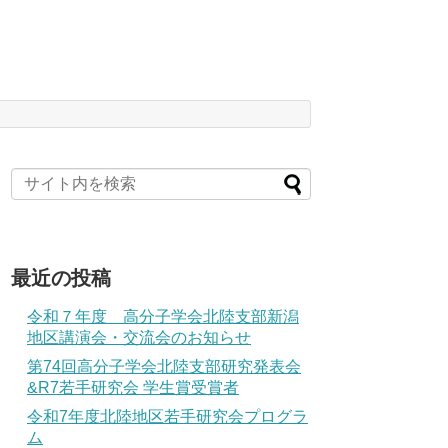
最近の投稿
令和７年度 高分子学会北陸支部新潟
地区講演会・交流会のお知らせ
第74回高分子学会北陸支部研究発表会
&R7若手研究会 学生賞受賞者
令和7年度北陸地区若手研究会プログラ
ム