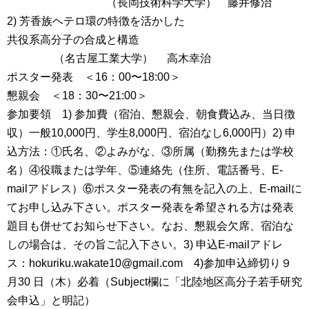
（長岡技術科学大学） 藤井修治
2) 芳香族ヘテロ環の特徴を活かした
共役系高分子の合成と構造
（名古屋工業大学） 高木幸治
ポスター発表 ＜16：00〜18:00＞
懇親会 ＜18：30〜21:00＞
参加要領 1) 参加費（宿泊、懇親会、朝食費込み、当日徴
収）一般10,000円、学生8,000円、宿泊なし6,000円）2) 申
込方法：①氏名、②よみがな、③所属（勤務先または学校
名）④役職または学年、⑤連絡先（住所、電話番号、E-
mailアドレス）⑥ポスター発表の有無を記入の上、E-mailに
てお申し込み下さい。ポスター発表を希望される方は発表
題目も併せてお知らせ下さい。なお、懇親会欠席、宿泊な
しの場合は、その旨ご記入下さい。3) 申込E-mailアドレ
ス：hokuriku.wakate10@gmail.com 4)参加申込締切り９
月30 日（木）必着（Subject欄に「北陸地区高分子若手研究
会申込」と明記）