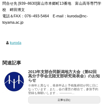
問合せ先 [939−8630]富山市本郷町13番地 富山高等専門学
校 畔田博文
電話＆FAX：076−493-5464 E-mail：kuroda@nc-
toyama.ac.jp
kuroda
関連記事
2013年支部合同新潟地方大会（第62回
高分子学会北陸支部研究発表会）のお知
らせ
※例年と異なり，発表申込と予稿集締切が同じ日に
なっています．また，会の運営の都合で，参加予約
登録も御願いします． -------------...
記事を読む