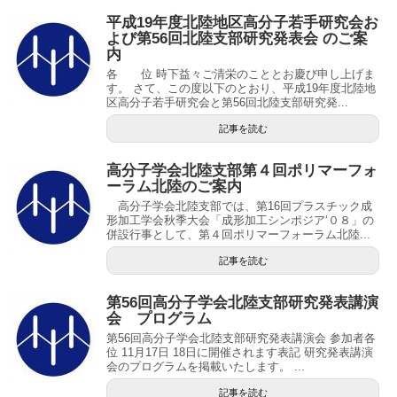
平成19年度北陸地区高分子若手研究会お
よび第56回北陸支部研究発表会 のご案
内
各 位 時下益々ご清栄のこととお慶び申し上げま
す。 さて、この度以下のとおり、平成19年度北陸地
区高分子若手研究会と第56回北陸支部研究発...
記事を読む
高分子学会北陸支部第４回ポリマーフォ
ーラム北陸のご案内
高分子学会北陸支部では、第16回プラスチック成
形加工学会秋季大会「成形加工シンポジア‘０８」の
併設行事として、第４回ポリマーフォーラム北陸...
記事を読む
第56回高分子学会北陸支部研究発表講演
会 プログラム
第56回高分子学会北陸支部研究発表講演会 参加者各
位 11月17日 18日に開催されます表記 研究発表講演
会のプログラムを掲載いたします。 ...
記事を読む