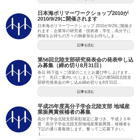
日本海ポリマーワークショップ2010が
2010/9/29に開催されます
日本海ポリマーワークショップ 2010が9/29に開催さ
れます．企業等の研究者・技術者，学生，高分子に
興味をお持ちの方々の御参加をお待ちしま...
記事を読む
第56回北陸支部研究発表会の発表申し込
み募集（締め切り8月31日）
各位 時下益々ご清栄のこととお慶び申し上げます。
さて、先日ご案内いたしました下記の第56回北陸支
部研究発表会の申し込み締め切りを8月31日...
記事を読む
平成25年度高分子学会北陸支部 地域産
業振興賞候補者の募集
高分子学会北陸支部表彰規定に基づき、平成２５年
度「高分子学会北陸支部地域産業振興賞」候補者を
下記の通り募集致します。奮ってご応募下さい。
１...