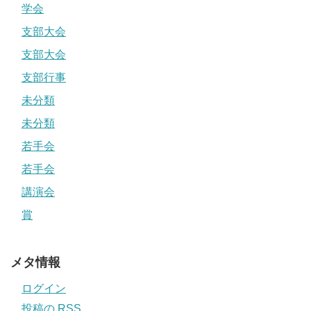
学会
支部大会
支部大会
支部行事
未分類
未分類
若手会
若手会
講演会
賞
メタ情報
ログイン
投稿の
RSS