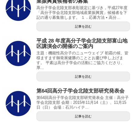
業振興賞候補者の募集
高分子学会北陸支部表彰規定に基づき，平成27年度
「高分子学会北陸支部地域産業振興賞」候補者を下
記の通り募集致します。 １．応募方法 • 高分...
記事を読む
平成 28 年度高分子学会北陸支部富山地
区講演会の開催のご案内
主題：機能性高分子のニューウェイブ 初霜の候、皆
様ますます御発展健勝のこととお慶び申し上げま
す。 平素は高分子学会の活動にご協力くださり、
厚...
記事を読む
第64回高分子学会北陸支部研究発表会
第64回高分子学会北陸支部研究発表会 主催：高分子
学会北陸支部 会期：2015年11月14（土）、11月15
日（日） 会場：石川ハイテ...
記事を読む