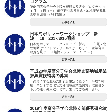
ログラム
第64回高分子学会北陸支部研究発表会プログラム １
１月１４日（土） 優秀研究賞授賞式・地域産業振興
賞受賞講演・特別講演I&II ...
記事を読む
日本海ポリマーワークショップ 新
潟 ’16 2017/3/15開催
日本海ポリマーワークショップ 新潟 '16 主題＝北
陸地区はソフトマテリアルでがっちり！－産学官金
連携を繋ぐ― ＜趣旨＞ソフトマテリアルは...
記事を読む
平成28年度高分子学会北陸支部地域産業
振興賞候補者の募集
高分子学会北陸支部表彰規定に基づき，平成28年
度「高分子学会北陸支部地域産業振興賞」候補者を
下記の通り募集致します。奮ってご応募下さい。 ...
記事を読む
2019年度高分子学会北陸支部優秀研究賞