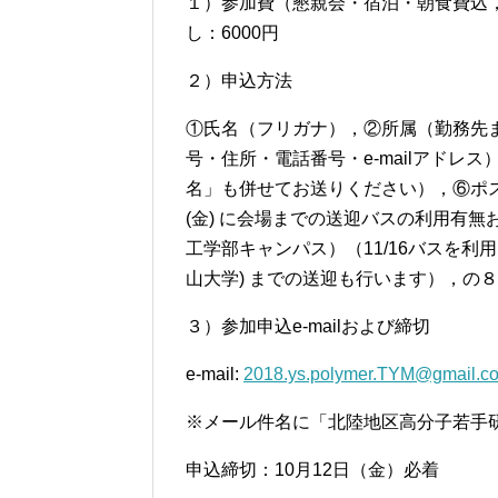
１）参加費（懇親会・宿泊・朝食費込，当
し：6000円
２）申込方法
①氏名（フリガナ），②所属（勤務先
号・住所・電話番号・e-mailアド
名」も併せてお送りください），⑥ポス
(金) に会場までの送迎バスの利用有
工学部キャンパス）（11/16バスを利用さ
山大学) までの送迎も行います），の８
３）参加申込e-mailおよび締切
e-mail:
2018.ys.polymer.TYM@gmail.c
※メール件名に「北陸地区高分子若手
申込締切：10月12日（金）必着