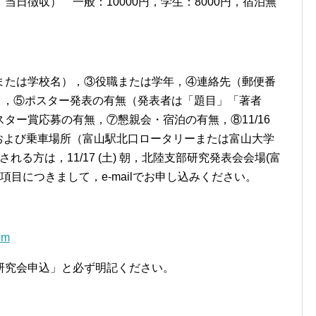
日徴収） 一般：10000円，学生：8000円，宿泊無
または学校名），③役職または学年，④連絡先（郵便番
レス），⑤ポスター発表の有無（発表者は「題目」「著者
ター賞応募の有無，⑦懇親会・宿泊の有無，⑧11/16
無および乗車場所（富山駅北口ロータリーまたは富山大学
れる方は，11/17 (土) 朝，北陸支部研究発表会会場(富
項目につきまして，e-mailでお申し込みください。
om
研究会申込」と必ず明記ください。