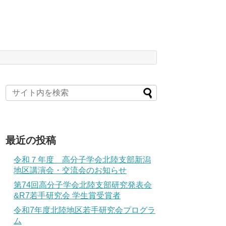
最近の投稿
令和７年度 高分子学会北陸支部新潟
地区講演会・交流会のお知らせ
第74回高分子学会北陸支部研究発表会
&R7若手研究会 学生賞受賞者
令和7年度北陸地区若手研究会プログラ
ム