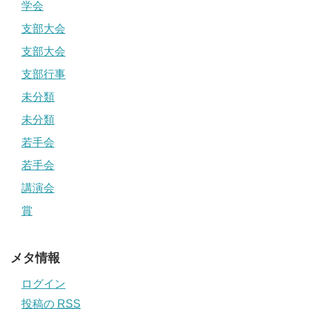
学会
支部大会
支部大会
支部行事
未分類
未分類
若手会
若手会
講演会
賞
メタ情報
ログイン
投稿の
RSS