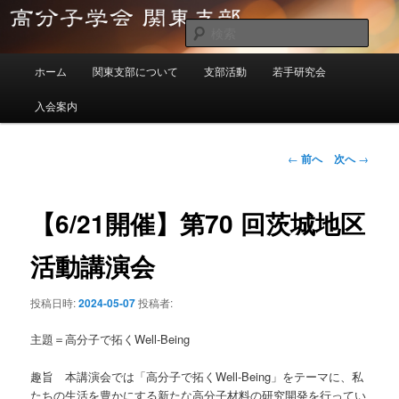
メ
イ
検
ン
索
メ
コ
高分子学会関東支部
ホーム
関東支部について
支部活動
若手研究会
イ
ン
ン
テ
入会案内
メ
ン
ニ
ツ
ュ
投
←
前へ
次へ
→
へ
ー
稿
移
ナ
動
ビ
【6/21開催】第70 回茨城地区
ゲ
ー
活動講演会
シ
ョ
投稿日時:
2024-05-07
投稿者:
ン
主題＝高分子で拓くWell-Being
趣旨 本講演会では「高分子で拓くWell-Being」をテーマに、私
たちの生活を豊かにする新たな高分子材料の研究開発を行ってい