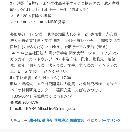
3） 演題「π共役および生体高分子マイクロ構造体の形成と光機
能・バイオ応用」山本洋平 先生（筑波大学）
＜ 16：20 ＞閉会の挨拶
＜ 16：30～17：00 ＞NIMS見学
参加要領 1）定員 現地参加最大100 名 2）参加費 ①会員・
法人会員企業社員・学生 無料 ②非会員1,000円 【関東支部の
口座にお振込ください：ゆうちょ銀行一三八支店（普通）
1427914公益社団法人 高分子学会 関東支部 シャ）コウブンシ
ガッカイ カントウシブ 3）申込方法 氏名、勤務先、連絡
先、種別（個人会員、法人会員、学生、非会員の別）を明記の
上、E-mailでお申し込みください。
5）申込締切 6 月14日（金）17:00
申込・連絡先 国立研究開発法人物質・材料研究機構 高分子・
バイオ材料研究センター 荏原充宏（えばらみつひろ）
［305-0044］茨城県つくば市並木1-1
☎ 029-860-4775
E-mail: EBARA.Mitsuhiro@nims.go.jp
カテゴリー:
未分類
,
講演会
,
茨城地区
,
関東支部
作成者:
パーマリンク