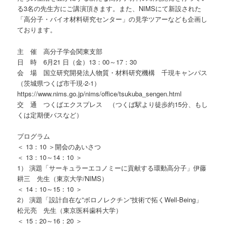
る3名の先生方にご講演頂きます。また、NIMSにて新設された
「高分子・バイオ材料研究センター」の見学ツアーなども企画し
ております。
主 催 高分子学会関東支部
日 時 6月21 日（金）13：00～17：30
会 場 国立研究開発法人物質・材料研究機構 千現キャンパス
（茨城県つくば市千現-2-1）
https://www.nims.go.jp/nims/office/tsukuba_sengen.html
交 通 つくばエクスプレス （つくば駅より徒歩約15分、もし
くは定期便バスなど）
プログラム
＜ 13：10 ＞開会のあいさつ
＜ 13：10～14：10 ＞
1） 演題「サーキュラーエコノミーに貢献する環動高分子」伊藤
耕三 先生（東京大学/NIMS）
＜ 14：10～15：10 ＞
2） 演題「設計自在な”ボロノレクチン”技術で拓くWell-Being」
松元亮 先生（東京医科歯科大学）
＜ 15：20～16：20 ＞