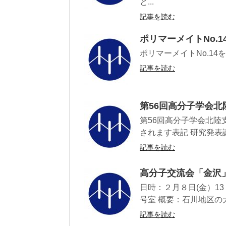
と...
記事を読む
ポリマーメイトNo.
ポリマーメイトNo.14
記事を読む
第56回高分子学会
第56回高分子学会北陸支
されます表記 研究発表講
記事を読む
高分子交流会「金沢
日時：２月８日(金）13
号室 概要：石川地区の
記事を読む