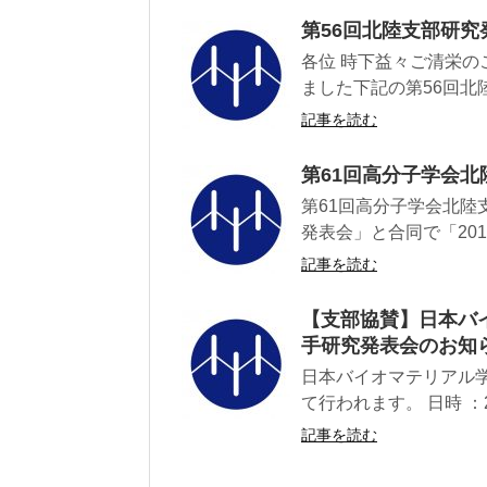
第56回北陸支部研究
各位 時下益々ご清栄の
ました下記の第56回北陸
記事を読む
第61回高分子学会
第61回高分子学会北
発表会」と合同で「20
記事を読む
【支部協賛】日本バイ
手研究発表会のお知
日本バイオマテリアル学
て行われます。 日時 ：20
記事を読む