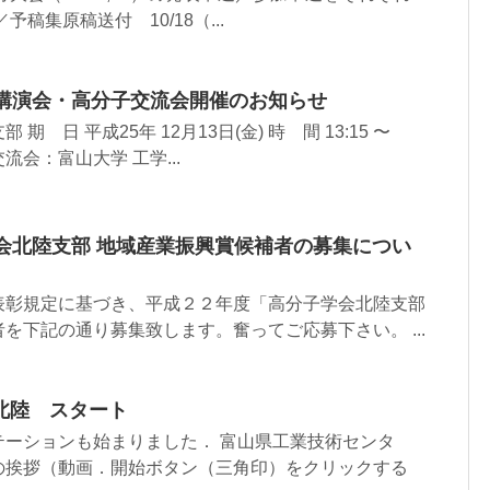
稿集原稿送付 10/18（...
区講演会・高分子交流会開催のお知らせ
 日 平成25年 12月13日(金) 時 間 13:15 〜
交流会：富山大学 工学...
会北陸支部 地域産業振興賞候補者の募集につい
彰規定に基づき、平成２２年度「高分子学会北陸支部
を下記の通り募集致します。奮ってご応募下さい。 ...
北陸 スタート
テーションも始まりました． 富山県工業技術センタ
の挨拶（動画．開始ボタン（三角印）をクリックする