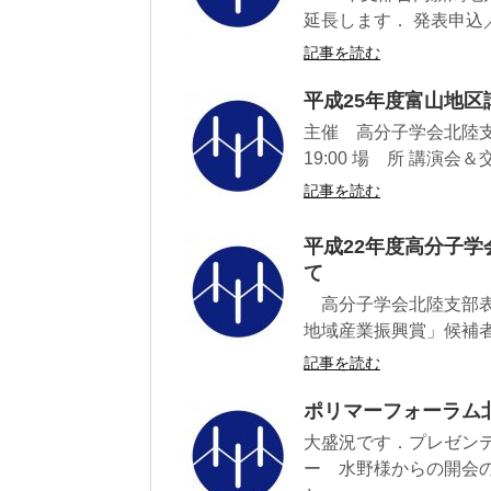
延長します． 発表申込／予
記事を読む
平成25年度富山地
主催 高分子学会北陸支部 期
19:00 場 所 講演会＆
記事を読む
平成22年度高分子学
て
高分子学会北陸支部表
地域産業振興賞」候補者
記事を読む
ポリマーフォーラム
大盛況です．プレゼン
ー 水野様からの開会