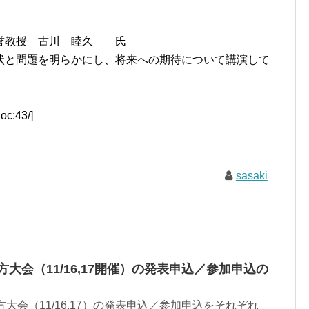
名誉教授 古川 睦久 氏
状と問題を明らかにし、将来への期待について講演して
oc:43/]
sasaki
方大会（11/16,17開催）の発表申込／参加申込の
方大会（11/16,17）の発表申込／参加申込をそれぞれ