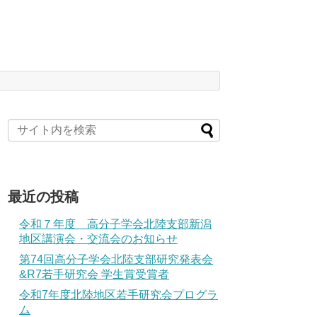
最近の投稿
令和７年度 高分子学会北陸支部新潟
地区講演会・交流会のお知らせ
第74回高分子学会北陸支部研究発表会
&R7若手研究会 学生賞受賞者
令和7年度北陸地区若手研究会プログラ
ム