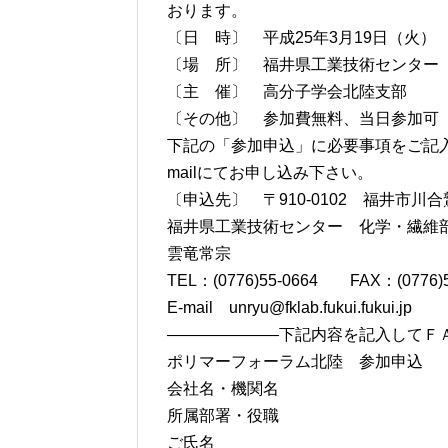
おります。
〔日 時〕 平成25年3月19日（火） 13
〔場 所〕 福井県工業技術センター 
〔主 催〕 高分子学会北陸支部
〔その他〕 参加費無料、当日参加可
下記の「参加申込」に必要事項をご記入
mailにてお申し込み下さい。
〔申込先〕 〒910-0102 福井市
福井県工業技術センター 化学・繊維
雲竜常宗
TEL：(0776)55-0664 FAX：(0776)5
E-mail unryu@fklab.fukui.fukui.jp
———————下記内容を記入してＦＡ
ポリマーフォーラム北陸 参加申込
会社名・機関名
所属部署・役職
ご氏名