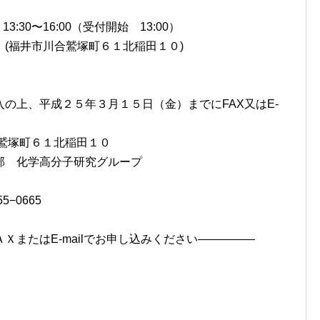
:30〜16:00（受付開始 13:00）
(福井市川合鷲塚町６１北稲田１０)
の上、平成２５年３月１５日（金）までにFAX又はE-
川合鷲塚町６１北稲田１０
部 化学高分子研究グループ
5−0665
ＸまたはE-mailでお申し込みください—————