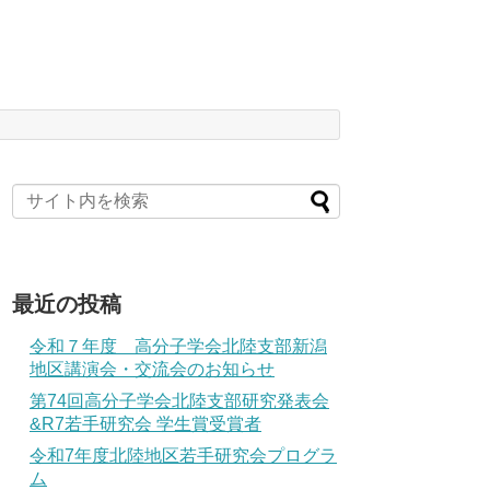
最近の投稿
令和７年度 高分子学会北陸支部新潟
地区講演会・交流会のお知らせ
第74回高分子学会北陸支部研究発表会
&R7若手研究会 学生賞受賞者
令和7年度北陸地区若手研究会プログラ
ム