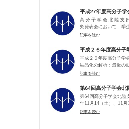
平成27年度高分子
高 分 子 学 会 北 陸
究発表会において，学生
記事を読む
平成２６年度高分子
平成２６年度高分子学会
結晶化の解析：最近の動
記事を読む
第64回高分子学会
第64回高分子学会北陸
年11月14（土）、11月
記事を読む