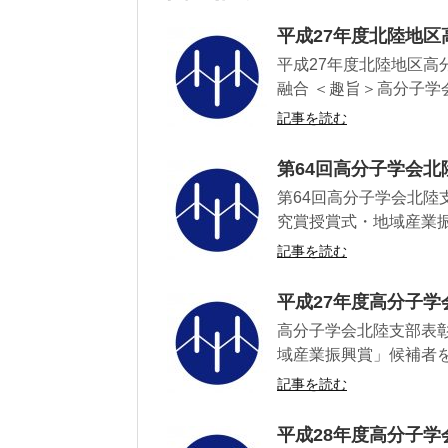
平成27年度北陸地
平成27年度北陸地区高
融合 ＜趣旨＞高分子学
記事を読む
第64回高分子学会
第64回高分子学会北陸
究賞授賞式・地域産業振興賞
記事を読む
平成27年度高分子学
高分子学会北陸支部表
域産業振興賞」候補者を下
記事を読む
平成28年度高分子