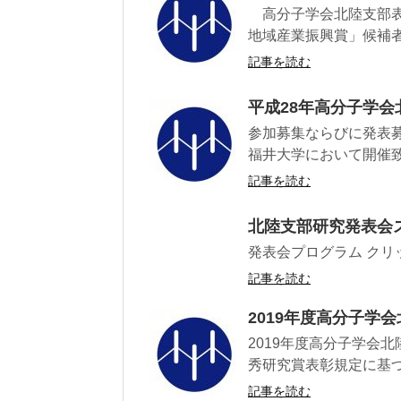
高分子学会北陸支部表
地域産業振興賞」候補者
記事を読む
平成28年高分子学会北
参加募集ならびに発表募
福井大学において開催致
記事を読む
北陸支部研究発表会
発表会プログラム クリ
記事を読む
2019年度高分子学
2019年度高分子学会
秀研究賞表彰規定に基づき
記事を読む