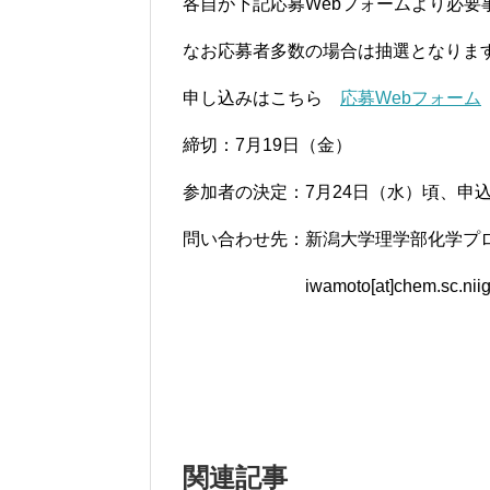
各自が下記応募
Web
フォームより必要
なお応募者多数の場合は抽選となりま
申し込みはこちら
応募
Web
フォーム
締切：
7
月
19
日（金）
参加者の決定：
7
月
24
日（水）頃、申
問い合わせ先：新潟大学理学部化学プ
iwamoto[at]chem.sc.nii
関連記事