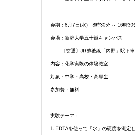
会期：
8
月
7
日
(
水
)
8
時
30
分
～
16
時
30
会場：新潟大学五十嵐キャンパス
〔交通〕
JR
越後線「内野」駅下車
内容：化学実験の体験教室
対象：中学・高校・高専生
参加費：無料
実験テーマ：
1. EDTA
を使って「水」の硬度を測定