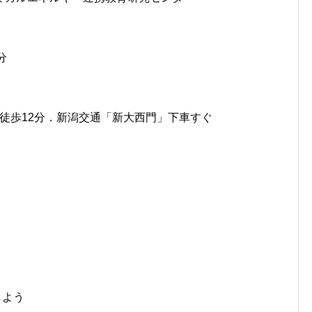
分
徒歩
12
分．新潟交通「新大西門」下車すぐ
しよう