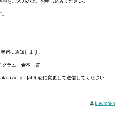
事項をご入力の上、お申し込みください。
す。
込者宛に通知します。
ログラム 岩本 啓
gata-u.ac.jp
[at]
を
@
に変更して送信してください
kuwataka