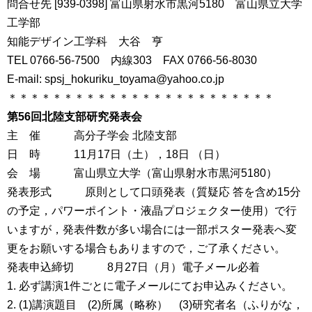
問合せ先 [939-0398] 富山県射水市黒河5180 富山県立大学
工学部
知能デザイン工学科 大谷 亨
TEL 0766-56-7500 内線303 FAX 0766-56-8030
E-mail: spsj_hokuriku_toyama@yahoo.co.jp
＊＊＊＊＊＊＊＊＊＊＊＊＊＊＊＊＊＊＊＊＊＊＊＊
第56回北陸支部研究発表会
主 催 高分子学会 北陸支部
日 時 11月17日（土），18日 （日）
会 場 富山県立大学（富山県射水市黒河5180）
発表形式 原則として口頭発表（質疑応 答を含め15分
の予定，パワーポイント・液晶プロジェクター使用）で行
いますが，発表件数が多い場合には一部ポスター発表へ変
更をお願いする場合もありますので，ご了承ください。
発表申込締切 8月27日（月）電子メール必着
1. 必ず講演1件ごとに電子メールにてお申込みください。
2. (1)講演題目 (2)所属（略称） (3)研究者名（ふりがな，