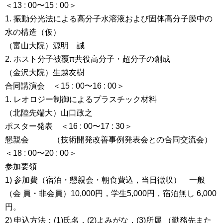
＜13 : 00〜15 : 00＞
1. 振動分光法による高分子水溶液および固体高分子膜中の
水の構造（仮）
（富山大院）源明 誠
2. ホスト分子被覆π共役高分子・超分子の創成
（金沢大院）生越友樹
合同講演会 ＜15 : 00〜16 : 00＞
1. レオロジー制御によるプラスチック材料
（北陸先端大）山口政之
ポスター発表 ＜16 : 00〜17 : 30＞
懇親会 （技術開発改善事例発表会との合同交流会）
＜18 : 00〜20 : 00＞
参加要領
1) 参加費（宿泊・懇親会・朝食費込，当日徴収） 一般
（会 員・非会員）10,000円，学生5,000円，宿泊無し 6,000
円。
2) 申込方法：(1)氏名，(2)よみがな，(3)所属 （勤務先また