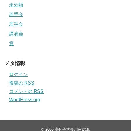
未分類
若手会
若手会
講演会
賞
メタ情報
ログイン
投稿の
RSS
コメントの
RSS
WordPress.org
© 2006
高分子学会北陸支部
.