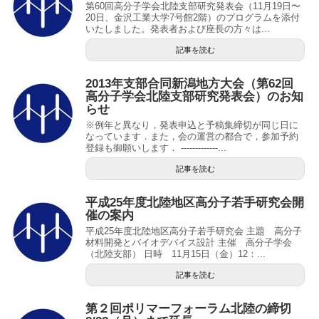
第60回高分子学会北陸支部研究発表会（11月19日〜
20日、金沢工業大学7号館2階）のプログラムを添付
いたしました。発表者および座長の方々は...
記事を読む
2013年支部合同新潟地方大会（第62回
高分子学会北陸支部研究発表会）のお知
らせ
※例年と異なり，発表申込と予稿集締切が同じ日に
なっています．また，会の運営の都合で，参加予約
登録も御願いします． -------------...
記事を読む
平成25年度北陸地区高分子若手研究会開
催の案内
平成25年度北陸地区高分子若手研究会 主題 高分子
材料開発とバイオデバイス設計 主催 高分子学会
（北陸支部） 日時 11月15日（金）12：...
記事を読む
第２回ポリマーフォーラム北陸の締切