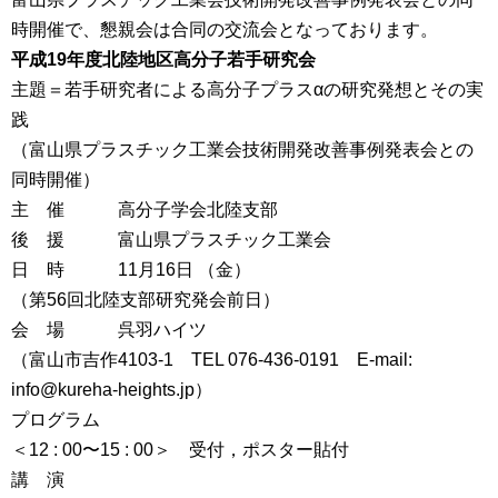
時開催で、懇親会は合同の交流会となっております。
平成19年度北陸地区高分子若手研究会
主題＝若手研究者による高分子プラスαの研究発想とその実
践
（富山県プラスチック工業会技術開発改善事例発表会との
同時開催）
主 催 高分子学会北陸支部
後 援 富山県プラスチック工業会
日 時 11月16日 （金）
（第56回北陸支部研究発会前日）
会 場 呉羽ハイツ
（富山市吉作4103-1 TEL 076-436-0191 E-mail:
info@kureha-heights.jp）
プログラム
＜12 : 00〜15 : 00＞ 受付，ポスター貼付
講 演