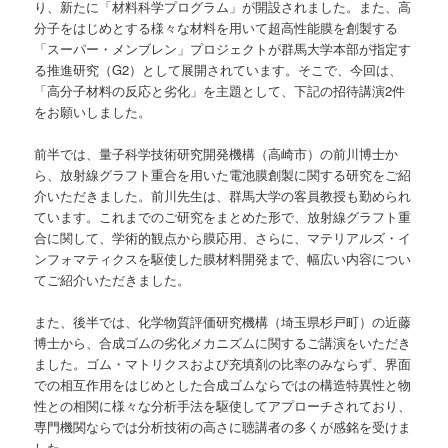
り、新たに「材料科学プログラム」が開設されました。また、高
分子をはじめとする様々な材料を用いて超高性能膜を創製する
「スーパー・メンブレン」プロジェクトが群馬大学本部が指定す
る推進研究（G2）として展開されています。そこで、今回は、
「高分子材料の反応と劣化」を主題として、下記の招待講演2件
をお願いしました。
前半では、量子科学技術研究開発機構（高崎市）の前川博士か
ら、放射線グラフト重合を用いた電池膜創製に関する研究をご紹
介いただきました。前川先生は、群馬大学の客員教授も勤められ
ています。これまでのご研究をまとめた形で、放射線グラフト重
合に関して、学術的観点から膜応用、さらに、マテリアルズ・イ
ンフォマティクスを駆使した膜材料開発まで、幅広い内容につい
てご紹介いただきました。
また、後半では、化学物質評価研究機構（埼玉県杉戸町）の近藤
博士から、合成ゴムの劣化メカニズムに関するご講演をいただき
ました。ゴム・マトリクスおよび充填剤の比率のみならず、界面
での相互作用をはじめとした合成ゴムならではの構造特異性と物
性との相関に様々な分析手法を駆使してアプローチされており、
専門機関ならでは分析技術の高さに聴講者の多くが感銘を受けま
した。