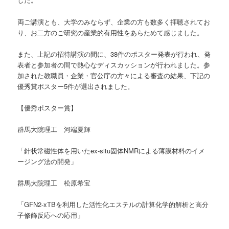
両ご講演とも、大学のみならず、企業の方も数多く拝聴されてお
り、お二方のご研究の産業的有用性をあらためて感じました。
また、上記の招待講演の間に、38件のポスター発表が行われ、発
表者と参加者の間で熱心なディスカッションが行われました。参
加された教職員・企業・官公庁の方々による審査の結果、下記の
優秀賞ポスター5件が選出されました。
【優秀ポスター賞】
群馬大院理工 河端夏輝
「針状常磁性体を用いたex-situ固体NMRによる薄膜材料のイメ
ージング法の開発」
群馬大院理工 松原希宝
「GFN2-xTBを利用した活性化エステルの計算化学的解析と高分
子修飾反応への応用」