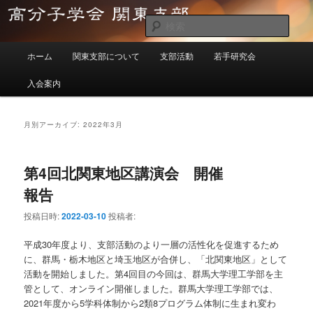
メ
サ
イ
ブ
検
ン
コ
索
メ
コ
ン
高分子学会関東支部
ホーム
関東支部について
支部活動
若手研究会
イ
ン
テ
ン
テ
ン
入会案内
メ
ン
ツ
ニ
ツ
へ
ュ
へ
移
月別アーカイブ:
2022年3月
ー
移
動
動
第4回北関東地区講演会 開催
報告
投稿日時:
2022-03-10
投稿者:
平成30年度より、支部活動のより一層の活性化を促進するため
に、群馬・栃木地区と埼玉地区が合併し、「北関東地区」として
活動を開始しました。第4回目の今回は、群馬大学理工学部を主
管として、オンライン開催しました。群馬大学理工学部では、
2021年度から5学科体制から2類8プログラム体制に生まれ変わ