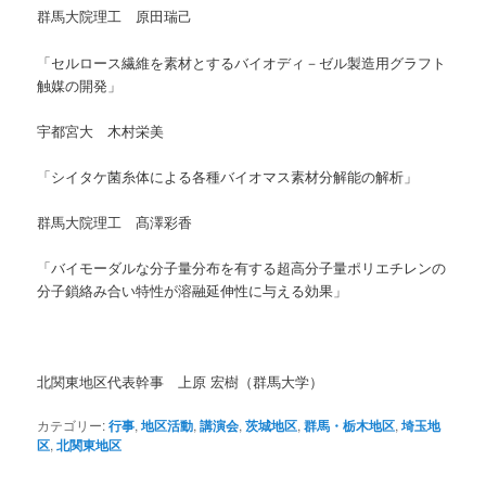
群馬大院理工 原田瑞己
「セルロース繊維を素材とするバイオディ－ゼル製造用グラフト
触媒の開発」
宇都宮大 木村栄美
「シイタケ菌糸体による各種バイオマス素材分解能の解析」
群馬大院理工 髙澤彩香
「バイモーダルな分子量分布を有する超高分子量ポリエチレンの
分子鎖絡み合い特性が溶融延伸性に与える効果」
北関東地区代表幹事 上原 宏樹（群馬大学）
カテゴリー:
行事
,
地区活動
,
講演会
,
茨城地区
,
群馬・栃木地区
,
埼玉地
区
,
北関東地区