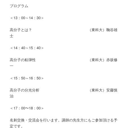
プログラム
＜13：00～14：30＞
高分子とは？ （東科大）鞠谷雄
士
＜14：40～15：40＞
高分子の粘弾性 （東科大）赤坂修
一
＜15：50～16：50＞
高分子の分光分析 （東科大）安藤慎
治
＜17：00〜18：00＞
名刺交換・交流会を行います。講師の先生方にもご参加頂ける予
定です。