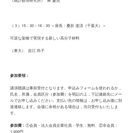
（統計数理研究所） 林 慶浩
（３）15：30－16：30 ＜座長：桑折 道済（千葉大）＞
可逆な架橋で実現する新しい高分子材料
（東大） 吉江 尚子
参加要領：
講演聴講は事前受付となります。申込みフォームを使われるか，
氏名，所属，会員区分（参加費）を明記の上，下記連絡先にメー
ルでお申し込みください。支払い先の情報は，お申し込み後に別
途連絡します。会場に余裕がある場合は，当日受付もいたしま
す。
参加費：
①会員・法人会員企業社員・学生：無料、②非会員：
1,000円