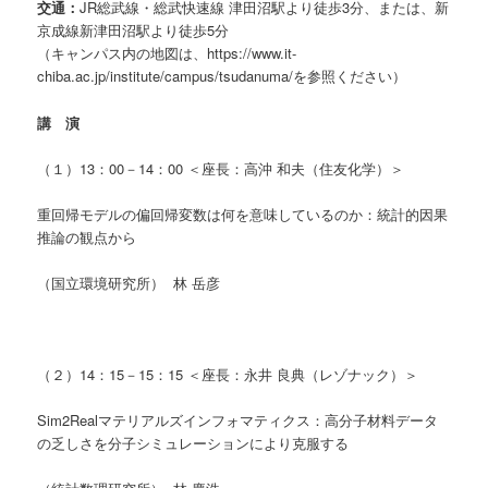
交通：
JR総武線・総武快速線 津田沼駅より徒歩3分、または、新
京成線新津田沼駅より徒歩5分
（キャンパス内の地図は、https://www.it-
chiba.ac.jp/institute/campus/tsudanuma/を参照ください）
講 演
（１）13：00－14：00 ＜座長：高沖 和夫（住友化学）＞
重回帰モデルの偏回帰変数は何を意味しているのか：統計的因果
推論の観点から
（国立環境研究所） 林 岳彦
（２）14：15－15：15 ＜座長：永井 良典（レゾナック）＞
Sim2Realマテリアルズインフォマティクス：高分子材料データ
の乏しさを分子シミュレーションにより克服する