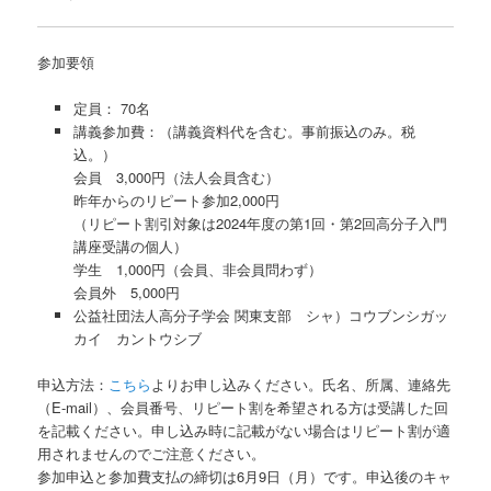
参加要領
定員： 70名
講義参加費：（講義資料代を含む。事前振込のみ。税
込。）
会員 3,000円（法人会員含む）
昨年からのリピート参加2,000円
（リピート割引対象は2024年度の第1回・第2回高分子入門
講座受講の個人）
学生 1,000円（会員、非会員問わず）
会員外 5,000円
公益社団法人高分子学会 関東支部 シャ）コウブンシガッ
カイ カントウシブ
申込方法：
こちら
よりお申し込みください。氏名、所属、連絡先
（E-mail）、会員番号、リピート割を希望される方は受講した回
を記載ください。申し込み時に記載がない場合はリピート割が適
用されませんのでご注意ください。
参加申込と参加費支払の締切は6月9日（月）です。申込後のキャ