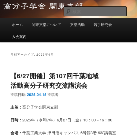
メ
サ
イ
ブ
検
ン
コ
索
メ
コ
ン
高分子学会関東支部
ホーム
関東支部について
支部活動
若手研究会
イ
ン
テ
ン
テ
ン
入会案内
メ
ン
ツ
ニ
ツ
へ
ュ
へ
移
月別アーカイブ:
2025年4月
ー
移
動
動
【6/27開催】第107回千葉地域
活動高分子研究交流講演会
投稿日時:
2025-04-15
投稿者:
主催：
高分子学会関東支部
日時：
2025年（令和7年）6月27日（金）13：00－16：30
会場：
千葉工業大学 津田沼キャンパス 6号館3階 632講義室