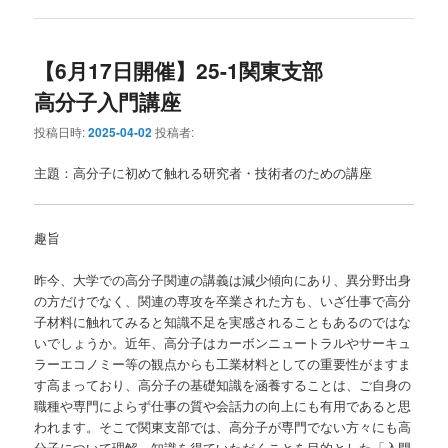
【6月17日開催】25-1関東支部
高分子入門講座
投稿日時:
2025-04-02
投稿者:
主題：高分子に初めて触れる研究者・技術者のための講座
趣旨
昨今、大学での高分子関連の講義は減少傾向にあり、異分野出身
の方だけでなく、関連の専攻を卒業された方も、いざ仕事で高分
子材料に触れてみると知識不足を実感されることもあるのではな
いでしょうか。近年、高分子はカーボンニュートラルやサーキュ
ラーエコノミー等の観点からも工業材料としての重要性がますま
す高まっており、高分子の基礎知識を涵養することは、ご自身の
職種や専門によらず仕事の質や会話力の向上にも有用であると思
われます。そこで関東支部では、高分子が専門でない方々にも高
分子について理解、知識を得ていただくことを目的とした「入門