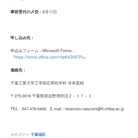
事前受付の〆切：
6月11日
申し込み先：
申込みフォーム－Microsoft Forms：
『
https://forms.office.com/r/0pKtGVATPu
』
連絡先：
千葉工業大学工学部応用化学科 寺本直純
〒275-0016 千葉県習志野津田沼２－１７－１
TEL：047-478-0406、E-mail：teramoto.naozumi@it-chiba.ac.jp
カテゴリー:
千葉地区