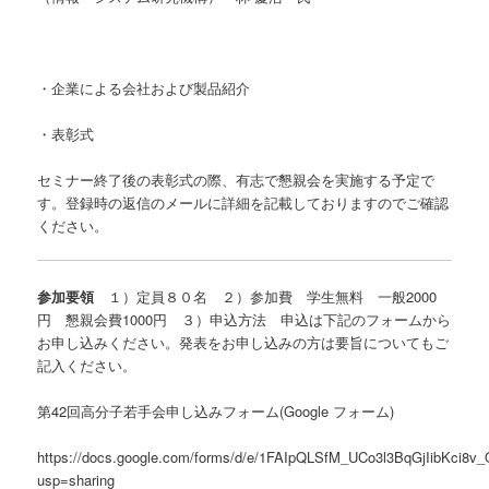
・企業による会社および製品紹介
・表彰式
セミナー終了後の表彰式の際、有志で懇親会を実施する予定で
す。登録時の返信のメールに詳細を記載しておりますのでご確認
ください。
参加要領
１）定員８０名 ２）参加費 学生無料 一般2000
円 懇親会費1000円 ３）申込方法 申込は下記のフォームから
お申し込みください。発表をお申し込みの方は要旨についてもご
記入ください。
第42回高分子若手会申し込みフォーム(Google フォーム)
https://docs.google.com/forms/d/e/1FAIpQLSfM_UCo3l3BqGjIibKci
usp=sharing