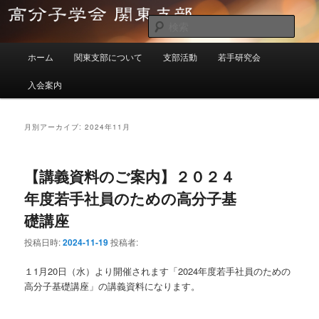
メ
サ
イ
ブ
検
ン
コ
索
メ
コ
ン
高分子学会関東支部
ホーム
関東支部について
支部活動
若手研究会
イ
ン
テ
ン
テ
ン
入会案内
メ
ン
ツ
ニ
ツ
へ
ュ
へ
移
月別アーカイブ:
2024年11月
ー
移
動
動
【講義資料のご案内】２０２４
年度若手社員のための高分子基
礎講座
投稿日時:
2024-11-19
投稿者:
１1月20日（水）より開催されます「2024年度若手社員のための
高分子基礎講座」の講義資料になります。