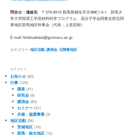
問合せ・連絡先
〒376-8515 群馬県桐生市天神町1-5-1 群馬大
学大学院理工学府材料科学プログラム
高分子学会関東支部北関
東地区群馬地区幹事会（代表：上原宏樹）
E-mail hirokiuehara@gunma-u.ac.jp
カテゴリー:
地区活動
,
講演会
,
北関東地区
カテゴリー
お知らせ
(60)
行事
(125)
講座
(41)
研究会
(8)
講演会
(83)
セミナー
(31)
共催・協賛事業
(3)
地区活動
(94)
茨城地区
(16)
群馬・栃木地区
(12)