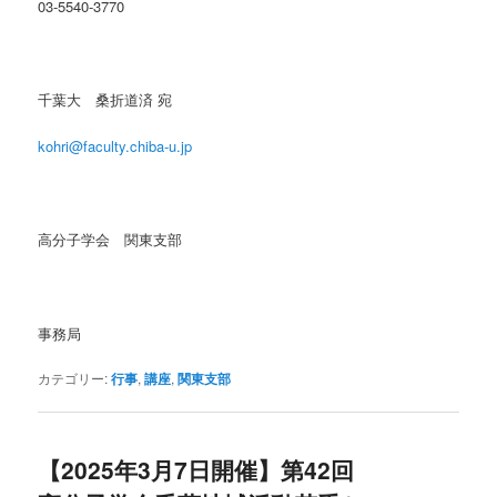
03-5540-3770
千葉大 桑折道済 宛
kohri@faculty.chiba-u.jp
高分子学会 関東支部
事務局
カテゴリー:
行事
,
講座
,
関東支部
【2025年3月7日開催】第42回