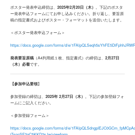
ポスター発表申込締切は、
2025
年
2
月
20
日（木）
。下記のポスタ
ー発表申込フォームにてお申し込みください。折り返し、要旨原
稿の指定書式およびポスター・フォーマットを送信いたします。
＜ポスター発表申込フォーム＞
https://docs.google.com/forms/d/e/1FAIpQLSeqh5sYhFE5DiFphhJ
発表要旨原稿
（A4判用紙１枚、指定書式）の締切は、
2
月
27
日
（木）必着
です。
【参加申込要領
】
参加登録の締切は、
2025
年
2
月
27
日（木）
。下記の参加登録フォ
ームにご記入ください。
＜参加登録フォーム＞
https://docs.google.com/forms/d/e/1FAIpQLSdngplEJC0GCm_fpMCpA
iTsnnSF2qC5KKD2sJw/viewform