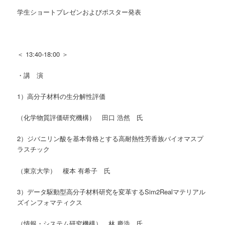
学生ショートプレゼンおよびポスター発表
＜ 13:40-18:00 ＞
・講 演
1）高分子材料の生分解性評価
（化学物質評価研究機構） 田口 浩然 氏
2）ジバニリン酸を基本骨格とする高耐熱性芳香族バイオマスプ
ラスチック
（東京大学） 榎本 有希子 氏
3）データ駆動型高分子材料研究を変革するSim2Realマテリアル
ズインフォマティクス
（情報・システム研究機構） 林 慶浩 氏