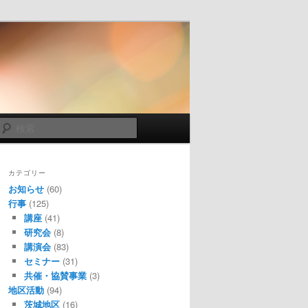
検
索
カテゴリー
お知らせ
(60)
行事
(125)
講座
(41)
研究会
(8)
講演会
(83)
セミナー
(31)
共催・協賛事業
(3)
地区活動
(94)
茨城地区
(16)