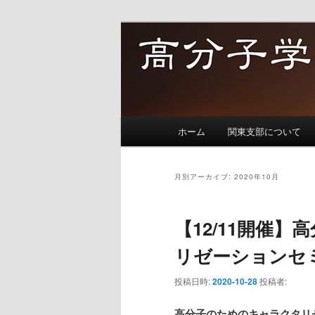
メ
サ
イ
ブ
ン
コ
高分子学会関
コ
ン
ン
テ
テ
ン
メ
ン
ツ
ホーム
関東支部について
イ
ツ
へ
ン
へ
移
メ
月別アーカイブ:
2020年10月
移
動
ニ
動
ュ
【12/11開催
ー
リゼーションセミナ
投稿日時:
2020-10-28
投稿者:
高分子のためのキャラクタリ