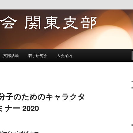
東支部
支部活動
若手研究会
入会案内
】高分子のためのキャラクタ
ー 2020
ゼーションセミナー