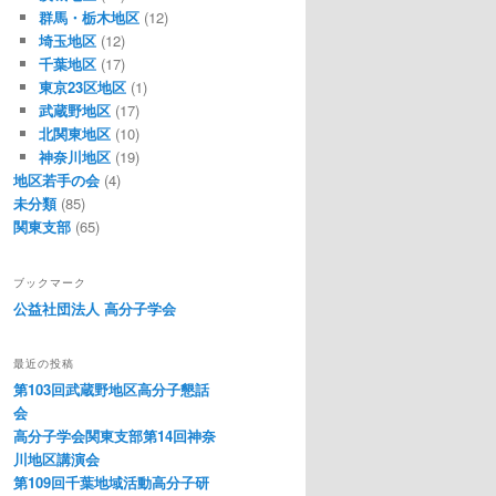
群馬・栃木地区
(12)
埼玉地区
(12)
千葉地区
(17)
東京23区地区
(1)
武蔵野地区
(17)
北関東地区
(10)
神奈川地区
(19)
地区若手の会
(4)
未分類
(85)
関東支部
(65)
ブックマーク
公益社団法人 高分子学会
最近の投稿
第103回武蔵野地区高分子懇話
会
高分子学会関東支部第14回神奈
川地区講演会
第109回千葉地域活動高分子研