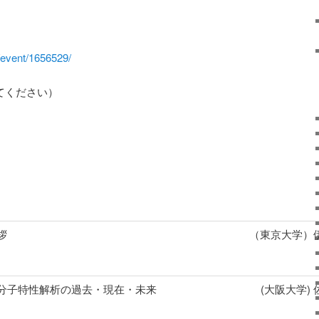
/event/1656529/
してください）
拶
（東京大学）伊
分子特性解析の過去・現在・未来
(大阪大学) 