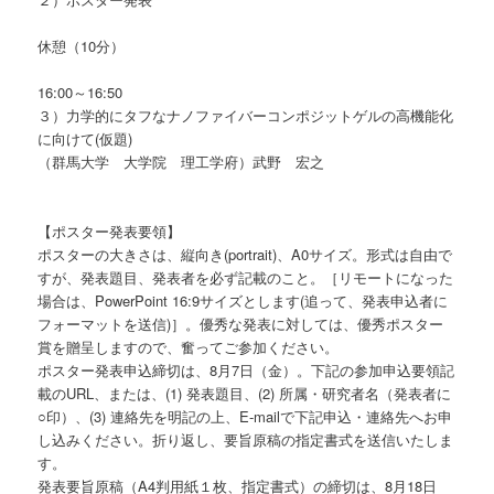
休憩（10分）
16:00～16:50
３）力学的にタフなナノファイバーコンポジットゲルの高機能化
に向けて(仮題)
（群馬大学 大学院 理工学府）武野 宏之
【ポスター発表要領】
ポスターの大きさは、縦向き(portrait)、A0サイズ。形式は自由で
すが、発表題目、発表者を必ず記載のこと。［リモートになった
場合は、PowerPoint 16:9サイズとします(追って、発表申込者に
フォーマットを送信)］。優秀な発表に対しては、優秀ポスター
賞を贈呈しますので、奮ってご参加ください。
ポスター発表申込締切は、8月7日（金）。下記の参加申込要領記
載のURL、または、(1) 発表題目、(2) 所属・研究者名（発表者に
○印）、(3) 連絡先を明記の上、E-mailで下記申込・連絡先へお申
し込みください。折り返し、要旨原稿の指定書式を送信いたしま
す。
発表要旨原稿（A4判用紙１枚、指定書式）の締切は、8月18日