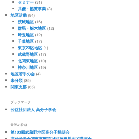
セミナー
(31)
共催・協賛事業
(3)
地区活動
(94)
茨城地区
(16)
群馬・栃木地区
(12)
埼玉地区
(12)
千葉地区
(17)
東京23区地区
(1)
武蔵野地区
(17)
北関東地区
(10)
神奈川地区
(19)
地区若手の会
(4)
未分類
(85)
関東支部
(65)
ブックマーク
公益社団法人 高分子学会
最近の投稿
第103回武蔵野地区高分子懇話会
高分子学会関東支部第14回神奈川地区講演会