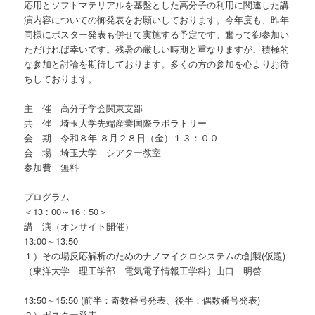
応用とソフトマテリアルを基盤とした高分子の利用に関連した講
演内容についての御発表をお願いしております。今年度も、昨年
同様にポスター発表も併せて実施する予定です。奮って御参加い
ただければ幸いです。残暑の厳しい時期と重なりますが、積極的
な参加と討論を期待しております。多くの方の参加を心よりお待
ちしております。
主 催 高分子学会関東支部
共 催 埼玉大学先端産業国際ラボラトリー
会 期 令和８年 ８月２８日（金）１３：００
会 場 埼玉大学 シアター教室
参加費 無料
プログラム
＜13 : 00～16 : 50＞
講 演（オンサイト開催）
13:00～13:50
１）その場反応解析のためのナノマイクロシステムの創製(仮題)
（東洋大学 理工学部 電気電子情報工学科）山口 明啓
13:50～15:50 (前半：奇数番号発表、後半：偶数番号発表)
２）ポスター発表