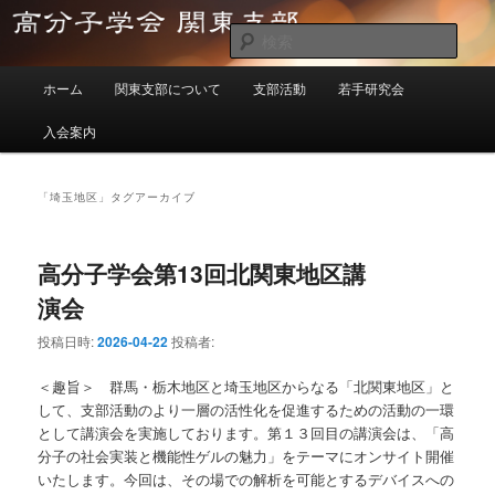
メ
サ
イ
ブ
検
ン
コ
索
メ
コ
ン
高分子学会関東支部
ホーム
関東支部について
支部活動
若手研究会
イ
ン
テ
ン
テ
ン
入会案内
メ
ン
ツ
ニ
ツ
へ
ュ
へ
移
「
埼玉地区
」タグアーカイブ
ー
移
動
動
高分子学会第13回北関東地区講
演会
投稿日時:
2026-04-22
投稿者:
＜趣旨＞ 群馬・栃木地区と埼玉地区からなる「北関東地区」と
して、支部活動のより一層の活性化を促進するための活動の一環
として講演会を実施しております。第１３回目の講演会は、「高
分子の社会実装と機能性ゲルの魅力」をテーマにオンサイト開催
いたします。今回は、その場での解析を可能とするデバイスへの