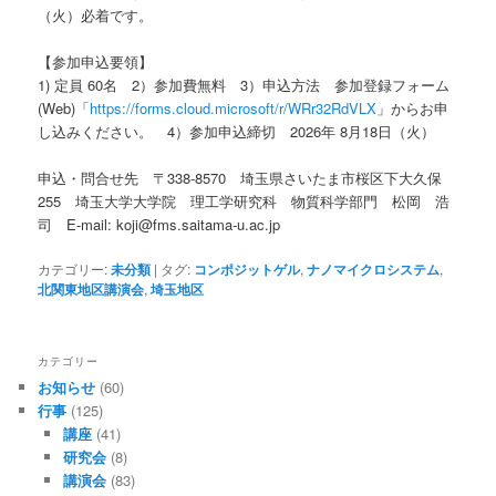
（火）必着です。
【参加申込要領】
1) 定員 60名 2）参加費無料 3）申込方法 参加登録フォーム
(Web)「
https://forms.cloud.microsoft/r/WRr32RdVLX
」からお申
し込みください。 4）参加申込締切 2026年 8月18日（火）
申込・問合せ先 〒338-8570 埼玉県さいたま市桜区下大久保
255 埼玉大学大学院 理工学研究科 物質科学部門 松岡 浩
司 E-mail: koji@fms.saitama-u.ac.jp
カテゴリー:
未分類
|
タグ:
コンポジットゲル
,
ナノマイクロシステム
,
北関東地区講演会
,
埼玉地区
カテゴリー
お知らせ
(60)
行事
(125)
講座
(41)
研究会
(8)
講演会
(83)